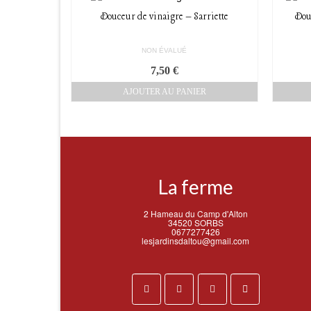
Douceur de vinaigre – Sarriette
Dou
NON ÉVALUÉ
7,50
€
AJOUTER AU PANIER
La ferme
2 Hameau du Camp d'Alton
34520 SORBS
0677277426
lesjardinsdaltou@gmail.com