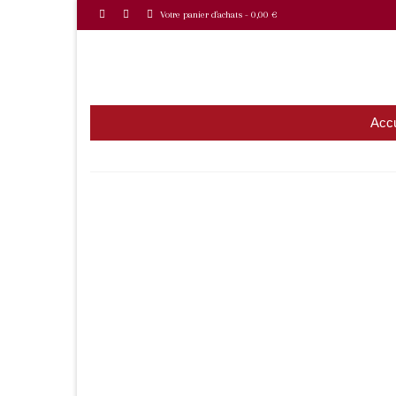
Votre panier d'achats
-
0,00
€
Accu