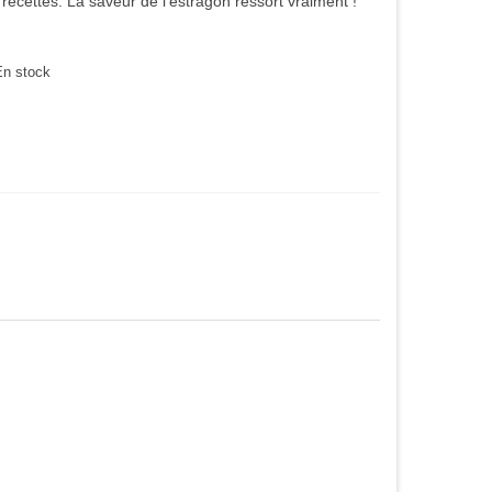
 recettes. La saveur de l’estragon ressort vraiment !
En stock