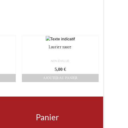
Laurier sauce
NON ÉVALUÉ
ge
5,00
€
AJOUTER AU PANIER
x :
0 €
00 €
Panier