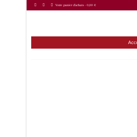
Votre panier d'achats
-
0,00
€
Accu