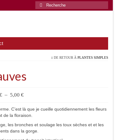
Rechercher
:
ct
DE RETOUR À
PLANTES SIMPLES
uves
Plage
€
–
5,00
€
de
prix :
e. C’est là que je cueille quotidiennement les fleurs
0,00 €
 de la floraison.
à
rge, les bronches et soulage les toux sèches et et les
5,00 €
ments dans la gorge.