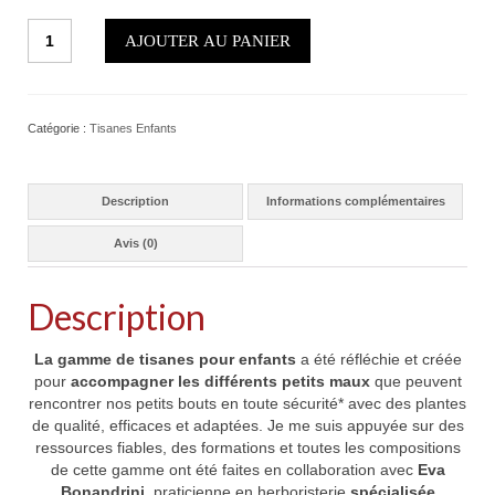
quantité
AJOUTER AU PANIER
de
Tisane
enfant
"Gargouille"
Catégorie :
Tisanes Enfants
Description
Informations complémentaires
Avis (0)
Description
La gamme de tisanes pour enfants
a été réfléchie et créée
pour
accompagner les différents petits maux
que peuvent
rencontrer nos petits bouts en toute sécurité* avec des plantes
de qualité, efficaces et adaptées. Je me suis appuyée sur des
ressources fiables, des formations et toutes les compositions
de cette gamme ont été faites en collaboration avec
Eva
Bonandrini
, praticienne en herboristerie
spécialisée