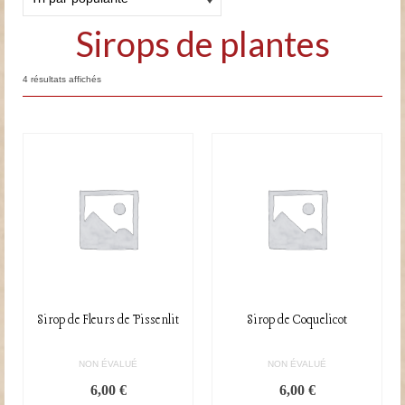
Sirops de plantes
Trié
4 résultats affichés
par
popularité
Sirop de Fleurs de Pissenlit
Sirop de Coquelicot
NON ÉVALUÉ
NON ÉVALUÉ
6,00
€
6,00
€