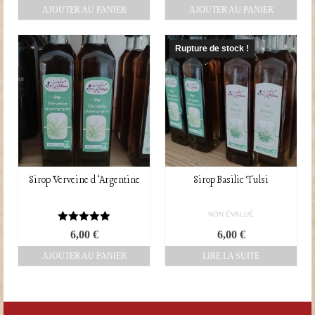
AJOUTER AU PANIER
AJOUTER AU PANIER
Rupture de stock !
Sirop Verveine d’Argentine
Sirop Basilic Tulsi
NON ÉVALUÉ
Note
5.00
6,00
€
6,00
€
sur 5
AJOUTER AU PANIER
LIRE LA SUITE