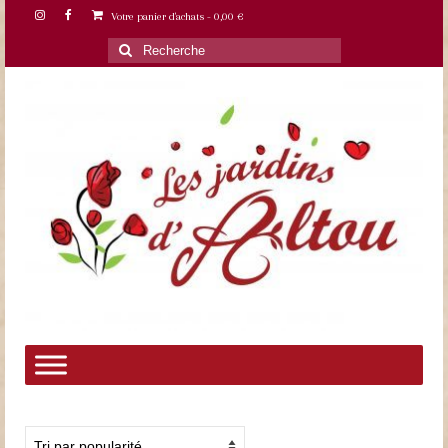
Votre panier d'achats
-
0,00
€
Rechercher
: