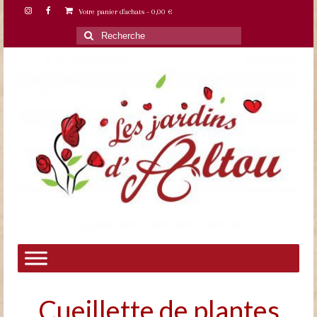
Votre panier d'achats
-
0,00
€
Rechercher
:
Cueillette de plantes